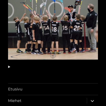
Etusivu
näytä
Miehet
alavalik