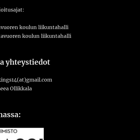
itusajat:
avuoren koulun liikuntahalli
avuoren koulun liikuntahalli
a yhteystiedot
kings14(at)gmail.com
eea Ollikkala
massa: